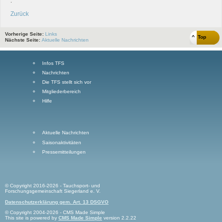
.
Zurück
Vorherige Seite:
Links
^ Top
Nächste Seite:
Aktuelle Nachrichten
Infos TFS
Nachrichten
Die TFS stellt sich vor
Mitgliederbereich
Hilfe
Aktuelle Nachrichten
Saisonaktivitäten
Pressemitteilungen
© Copyright 2016-2026 - Tauchsport- und
Forschungsgemeinschaft Siegerland e. V.
Datenschutzerklärung gem. Art. 13 DSGVO
© Copyright 2004-2026 - CMS Made Simple
This site is powered by
CMS Made Simple
version 2.2.22