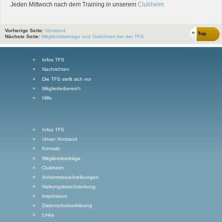
Jeden Mittwoch nach dem Training in unserem
Clubheim
Vorherige Seite:
Vorstand
^ Top
Nächste Seite:
Mitgliedsbeiträge und Gebühren bei der TFS
Infos TFS
Nachrichten
Die TFS stellt sich vor
Mitgliederbereich
Hilfe
Infos TFS
Unser Vorstand
Kontakt
Mitgliedsbeiträge
Clubheim
Anfahrtsbeschreibungen
Haftungsbeschränkung
Impressum
Datenschutzerklärung
Links