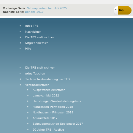
Vorherige Seite:
Schnuppertauchen Juli 2025
^ Top
Nächste Seite:
Bonaire 2019
Infos TFS
Nachrichten
Die TFS stellt sich vor
Mitgliederbereich
Hilfe
Die TFS stellt sich vor
tolles Tauchen
Technische Ausstattung der TFS
Vereinsaktivitäten
Ausgewählte Aktivitäten
Lamaya - Mai 2022
Herz-Lungen-Wiederbelebungskurs
Französisch Polynesien 2018
Nordhausen - Pfingsten 2018
Abtauchfete 2017
Schnuppertauchen September 2017
60 Jahre TFS - Ausflug