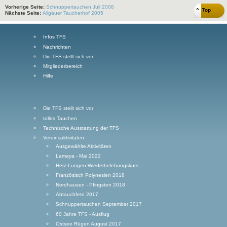
Vorherige Seite:
Schnuppertauchen Juli 2008
^ Top
Nächste Seite:
Allgäuer Taucherhof 2005
Infos TFS
Nachrichten
Die TFS stellt sich vor
Mitgliederbereich
Hilfe
Die TFS stellt sich vor
tolles Tauchen
Technische Ausstattung der TFS
Vereinsaktivitäten
Ausgewählte Aktivitäten
Lamaya - Mai 2022
Herz-Lungen-Wiederbelebungskurs
Französisch Polynesien 2018
Nordhausen - Pfingsten 2018
Abtauchfete 2017
Schnuppertauchen September 2017
60 Jahre TFS - Ausflug
Ostsee Rügen August 2017