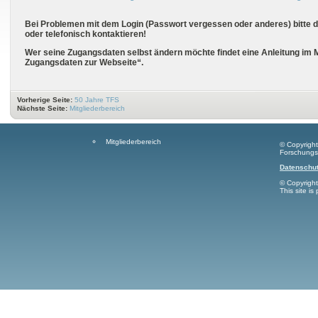
Bei Problemen mit dem Login (Passwort vergessen oder anderes) bitte d
oder telefonisch kontaktieren!
Wer seine Zugangsdaten selbst ändern möchte findet eine Anleitung im M
Zugangsdaten zur Webseite“.
Vorherige Seite:
50 Jahre TFS
Nächste Seite:
Mitgliederbereich
Mitgliederbereich
© Copyrigh
Forschungs
Datenschut
© Copyrigh
This site i