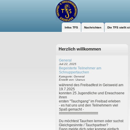
Infos TFS
Nachrichten
Die TFS stellt s
Herzlich willkommen
General
Juli 22, 2025
Begeisterte Teilnehmer am
Schnuppertauchen
Kategorie: General
Erstellt von: Uranus
während des Freibadfest in Geisweid am
19.7.2025
konnten 25 Jugendliche und Erwachsene
ihren
ersten "Tauchgang" im Freibad erleben
- es hat uns und den Teilnehmern viel
Spaß gemacht -
!!!!!!!!!!!!!!!!!!!!!!!!!!!!!!!!!!!!!!!!!!!!!
Du möchtest Tauchen lernen oder suchst
Gleichgesinnte / Tauchpartner?
Dann melde dich oder komme einfach