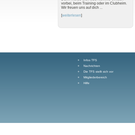
vorbei, beim Training oder im Clubheim.
Wir freuen uns auf dich ...
[
weiterlesen
]
Infos TFS
Nachrichten
Die TFS stellt sich vor
Mitgliederbereich
Hilfe