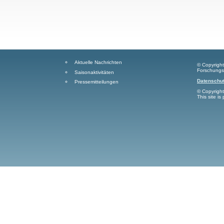
Aktuelle Nachrichten
© Copyrigh
Forschungs
Saisonaktivitäten
Datenschut
Pressemitteilungen
© Copyrigh
This site i