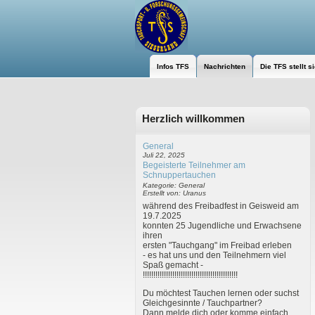
Infos TFS
Nachrichten
Die TFS stellt s
Herzlich willkommen
General
Juli 22, 2025
Begeisterte Teilnehmer am
Schnuppertauchen
Kategorie: General
Erstellt von: Uranus
während des Freibadfest in Geisweid am
19.7.2025
konnten 25 Jugendliche und Erwachsene
ihren
ersten "Tauchgang" im Freibad erleben
- es hat uns und den Teilnehmern viel
Spaß gemacht -
!!!!!!!!!!!!!!!!!!!!!!!!!!!!!!!!!!!!!!!!!!!!!
Du möchtest Tauchen lernen oder suchst
Gleichgesinnte / Tauchpartner?
Dann melde dich oder komme einfach