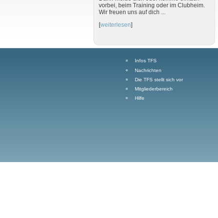
vorbei, beim Training oder im Clubheim.
Wir freuen uns auf dich ...
[
weiterlesen
]
Infos TFS
Nachrichten
Die TFS stellt sich vor
Mitgliederbereich
Hilfe