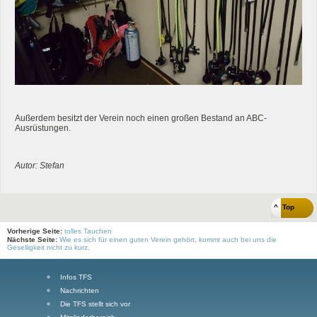
Außerdem besitzt der Verein noch einen großen Bestand an ABC-
Ausrüstungen.
Autor: Stefan
^ Top
Vorherige Seite:
tolles Tauchen
Nächste Seite:
Wie es sich für einen guten Verein gehört, kommt auch bei uns die
Geselligkeit nicht zu kurz.
Infos TFS
Nachrichten
Die TFS stellt sich vor