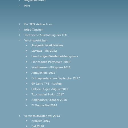
Mitgliederbereich
Hilfe
Die TFS stellt sich vor
tolles Tauchen
Technische Ausstattung der TFS
Vereinsaktivitäten
Ausgewählte Aktivitäten
Lamaya - Mai 2022
Herz-Lungen-Wiederbelebungskurs
Französisch Polynesien 2018
Nordhausen - Pfingsten 2018
Abtauchfete 2017
Schnuppertauchen September 2017
60 Jahre TFS - Ausflug
Ostsee Rügen August 2017
Tauchsafari Sudan 2017
Nordhausen Oktober 2016
El Gouna Mai 2014
Vereinsaktivitäten vor 2014
Kroatien 2011
Bali 2010